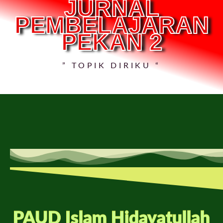
JURNAL
PEMBELAJARAN
PEKAN 2
” TOPIK DIRIKU “
PAUD Islam Hidayatullah