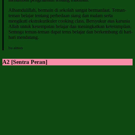
Alhamdulillah, bermain di sekolah sangat bermanfaat. Teman-
teman belajar tentang perbedaan siang dan malam serta
mengikuti ekstrakurikuler cooking class. Bersyukur atas karunia
Allah untuk kesempatan belajar dan meningkatkan keterampilan.
Semoga teman-teman dapat terus belajar dan berkembang di hari-
hari mendatang.
bu ainun
A2 [Sentra Peran]