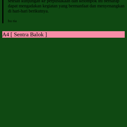
setelah kunjungan ke perpustakaan dan kelompok ini berharap
dapat mengadakan kegiatan yang bermanfaat dan menyenangkan
di hari-hari berikutnya.
bu ria
A4 [ Sentra Balok ]