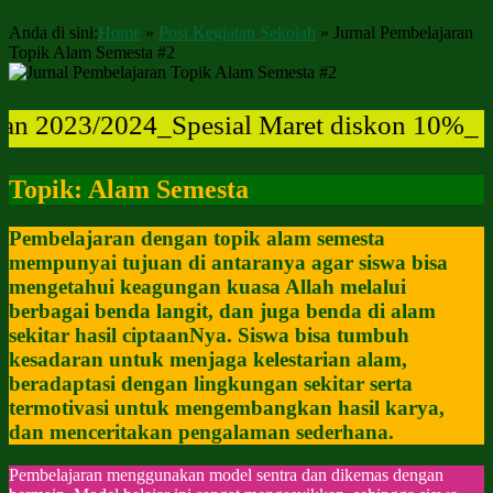
Anda di sini:
Home
»
Post Kegiatan Sekolah
»
Jurnal Pembelajaran
Topik Alam Semesta #2
2023/2024_Spesial Maret diskon 10%_ Manf
Topik: Alam Semesta
Pembelajaran dengan topik alam semesta
mempunyai tujuan di antaranya agar siswa bisa
mengetahui keagungan kuasa Allah melalui
berbagai benda langit, dan juga benda di alam
sekitar hasil ciptaanNya. Siswa bisa tumbuh
kesadaran untuk menjaga kelestarian alam,
beradaptasi dengan lingkungan sekitar serta
termotivasi untuk mengembangkan hasil karya,
dan menceritakan pengalaman sederhana.
Pembelajaran menggunakan model sentra dan dikemas dengan