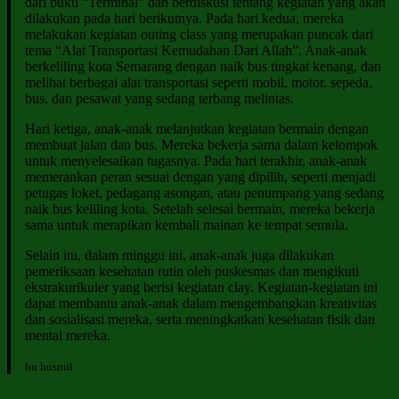
dari buku “Terminal” dan berdiskusi tentang kegiatan yang akan
dilakukan pada hari berikutnya. Pada hari kedua, mereka
melakukan kegiatan outing class yang merupakan puncak dari
tema “Alat Transportasi Kemudahan Dari Allah”. Anak-anak
berkeliling kota Semarang dengan naik bus tingkat kenang, dan
melihat berbagai alat transportasi seperti mobil, motor, sepeda,
bus, dan pesawat yang sedang terbang melintas.
Hari ketiga, anak-anak melanjutkan kegiatan bermain dengan
membuat jalan dan bus. Mereka bekerja sama dalam kelompok
untuk menyelesaikan tugasnya. Pada hari terakhir, anak-anak
memerankan peran sesuai dengan yang dipilih, seperti menjadi
petugas loket, pedagang asongan, atau penumpang yang sedang
naik bus keliling kota. Setelah selesai bermain, mereka bekerja
sama untuk merapikan kembali mainan ke tempat semula.
Selain itu, dalam minggu ini, anak-anak juga dilakukan
pemeriksaan kesehatan rutin oleh puskesmas dan mengikuti
ekstrakurikuler yang berisi kegiatan clay. Kegiatan-kegiatan ini
dapat membantu anak-anak dalam mengembangkan kreativitas
dan sosialisasi mereka, serta meningkatkan kesehatan fisik dan
mental mereka.
bu husnul