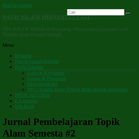
Skip to content
PAUD ISLAM HIDAYATULLAH
TPA-KB-TK Terbaik di Semarang. Membangun Generasi Gold,
Menuju Insan Khairu Ummah
Menu
Beranda
Post Kegiatan Sekolah
Profil Sekolah
Guru & Karyawan
Sarana & Prasarana
Ekstrakurikuler
TPA Quranic Baby School Hidayatullah Semarang
PPDB 2025/2026
E-Learning
Info Karir
Jurnal Pembelajaran Topik
Alam Semesta #2