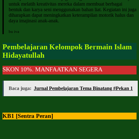
untuk melatih kreativitas mereka dalam membuat berbagai
bentuk dan karya seni menggunakan bahan liat. Kegiatan ini juga
diharapkan dapat meningkatkan keterampilan motorik halus dan
daya imajinasi anak-anak.
bu iva
Pembelajaran Kelompok Bermain Islam
Hidayatullah
KON 10%. MANFAATKAN SEGERA
Baca juga:
Jurnal Pembelajaran Tema Binatang #Pekan 1
KB1 [Sentra Peran]