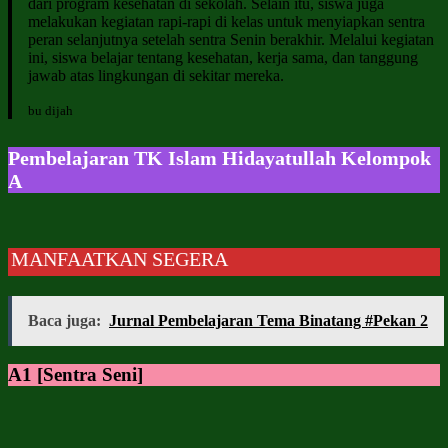
dari program kesehatan di sekolah. Selain itu, siswa juga
melakukan kegiatan rapi-rapi di kelas untuk menyiapkan sentra
peran selanjutnya setelah sentra Senin berakhir. Melalui kegiatan
ini, siswa belajar tentang kesehatan, kerja sama, dan tanggung
jawab atas lingkungan di sekitar mereka.
bu dijah
Pembelajaran TK Islam Hidayatullah Kelompok
A
MANFAATKAN SEGERA
Baca juga:
Jurnal Pembelajaran Tema Binatang #Pekan 2
A1 [Sentra Seni]