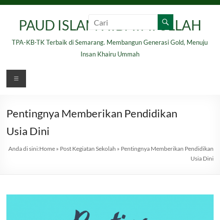
Skip
to
PAUD ISLAM HIDAYATULLAH
content
TPA-KB-TK Terbaik di Semarang. Membangun Generasi Gold, Menuju
Insan Khairu Ummah
Menu
Pentingnya Memberikan Pendidikan
Usia Dini
Anda di sini:
Home
»
Post Kegiatan Sekolah
»
Pentingnya Memberikan Pendidikan
Usia Dini