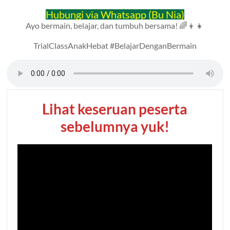
Hubungi via Whatsapp (Bu Nia)
Ayo bermain, belajar, dan tumbuh bersama! 🌈👦👧
TrialClassAnakHebat #BelajarDenganBermain
Lihat keseruan peserta
sebelumnya yuk!