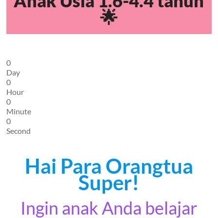
Anak Usia 1.6-4.4 tahun
🌟
0
Day
0
Hour
0
Minute
0
Second
Hai Para Orangtua
Super!
Ingin anak Anda belajar