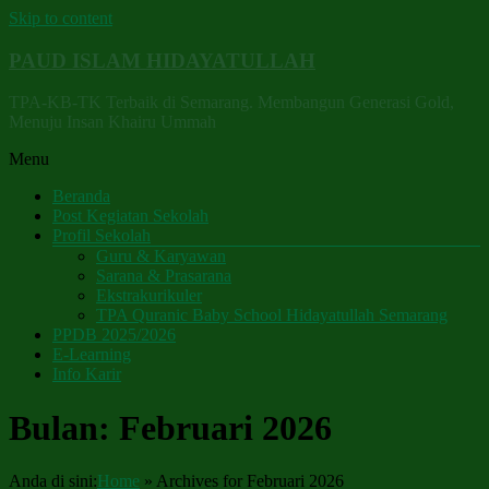
Skip to content
PAUD ISLAM HIDAYATULLAH
TPA-KB-TK Terbaik di Semarang. Membangun Generasi Gold,
Menuju Insan Khairu Ummah
Menu
Beranda
Post Kegiatan Sekolah
Profil Sekolah
Guru & Karyawan
Sarana & Prasarana
Ekstrakurikuler
TPA Quranic Baby School Hidayatullah Semarang
PPDB 2025/2026
E-Learning
Info Karir
Bulan:
Februari 2026
Anda di sini:
Home
»
Archives for Februari 2026