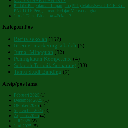
MATERI HAFALAN DOA
Praktik Pengalaman Lapangan (PPL) Mahasiswa UPGRIS di
PAUDIH: Pengalaman Belajar Menyenangkan
Jurnal Tema Binatang #Pekan 3
Kategori Pos
Berita sekolah
(157)
Internet marketing sekolah
(5)
Jurnal Mingguan
(32)
Peningkatan Kompetensi
(4)
Sekolah Terbaik Semarang
(38)
Tamu Studi Banding
(7)
Arsip/pos lama
Februari 2026
(1)
Desember 2025
(1)
Oktober 2025
(3)
September 2025
(3)
Agustus 2025
(4)
Juli 2025
(2)
Juni 2025
(5)