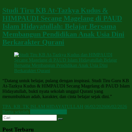
Studi Tiru KB At-Tazkya Kudus &
HIMPAUDI Secang Magelang di PAUD
Islam Hidayatullah: Belajar Bersama
Membangun Pendidikan Anak Usia Dini
Berkarakter Qurani
“Datang untuk belajar, pulang dengan inspirasi. Studi Tiru Guru KB
At-Tazkya Kudus & HIMPAUDI Secang Magelang di PAUD Islam
Hidayatullah, bukti nyata sekolah unggul Qurani yang
menumbuhkan adab, karakter, dan cinta belajar sejak dini.”
TPA_KB_TK ISLAM HIDAYATULLAH
06/02/2026
06/02/2026
Berita sekolah
Baca Selengkapnya
Post Terbaru