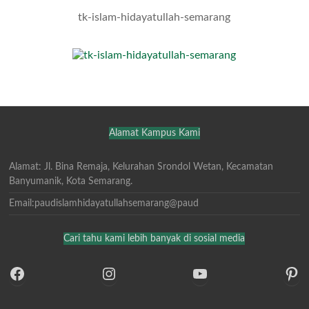
tk-islam-hidayatullah-semarang
Alamat Kampus Kami
Alamat: Jl. Bina Remaja, Kelurahan Srondol Wetan, Kecamatan
Banyumanik, Kota Semarang.
Email:paudislamhidayatullahsemarang@paud
Cari tahu kami lebih banyak di sosial media
https://www.facebook.com/PAUDIslamHidayatullah?mibextid=ZbWKwL
https://www.instagram.com/
https://www.youtube.com/watch?v=CP-N5ATuLJM
htt