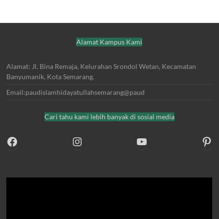
Alamat Kampus Kami
Alamat: Jl. Bina Remaja, Kelurahan Srondol Wetan, Kecamatan
Banyumanik, Kota Semarang.
Email:paudislamhidayatullahsemarang@paud
Cari tahu kami lebih banyak di sosial media
https://www.facebook.com/PAUDIslamHidayatullah?mibextid=ZbWKwL
https://www.instagram.com/p
https://www.youtube.com/watch?v=CP-N5ATuLJM
htt