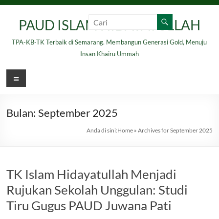
Skip
to
PAUD ISLAM HIDAYATULLAH
content
TPA-KB-TK Terbaik di Semarang. Membangun Generasi Gold, Menuju
Insan Khairu Ummah
Menu
Bulan:
September 2025
Anda di sini:
Home
»
Archives for September 2025
TK Islam Hidayatullah Menjadi
Rujukan Sekolah Unggulan: Studi
Tiru Gugus PAUD Juwana Pati