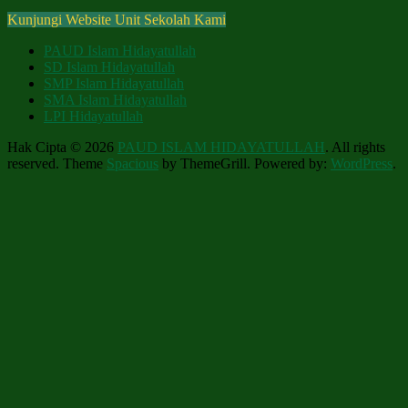
Kunjungi Website Unit Sekolah Kami
PAUD Islam Hidayatullah
SD Islam Hidayatullah
SMP Islam Hidayatullah
SMA Islam Hidayatullah
LPI Hidayatullah
Hak Cipta © 2026
PAUD ISLAM HIDAYATULLAH
. All rights
reserved. Theme
Spacious
by ThemeGrill. Powered by:
WordPress
.