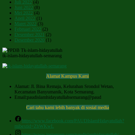
Juli 2022
(4)
Juni 2022
(8)
Mei 2022
(4)
April 2022
(1)
Maret 2022
(3)
Februari 2022
(2)
Desember 2021
(2)
Desember 2020
(1)
tk-islam-hidayatullah-semarang
Alamat Kampus Kami
Alamat: Jl. Bina Remaja, Kelurahan Srondol Wetan,
Kecamatan Banyumanik, Kota Semarang.
Email:paudislamhidayatullahsemarang@paud
Cari tahu kami lebih banyak di sosial media
https://www.facebook.com/PAUDIslamHidayatullah?
mibextid=ZbWKwL
https://www.instagram.com/paudislamhidayatullah/