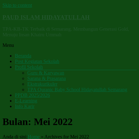
Skip to content
PAUD ISLAM HIDAYATULLAH
TPA-KB-TK Terbaik di Semarang. Membangun Generasi Gold,
Menuju Insan Khairu Ummah
Menu
Beranda
Post Kegiatan Sekolah
Profil Sekolah
Guru & Karyawan
Sarana & Prasarana
Ekstrakurikuler
TPA Quranic Baby School Hidayatullah Semarang
PPDB 2025/2026
E-Learning
Info Karir
Bulan:
Mei 2022
Anda di sini:
Home
»
Archives for Mei 2022