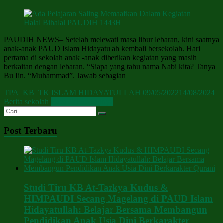
PAUDIH NEWS– Setelah melewati masa libur lebaran, kini saatnya
anak-anak PAUD Islam Hidayatulah kembali bersekolah. Hari
pertama di sekolah anak -anak diberikan kegiatan yang masih
berkaitan dengan lebaran. “Siapa yang tahu nama Nabi kita? Tanya
Bu Iin. “Muhammad”. Jawab sebagian
TPA_KB_TK ISLAM HIDAYATULLAH
09/05/2022
14/08/2024
Berita sekolah
Baca Selengkapnya
Post Terbaru
Studi Tiru KB At-Tazkya Kudus &
HIMPAUDI Secang Magelang di PAUD Islam
Hidayatullah: Belajar Bersama Membangun
Pendidikan Anak Usia Dini Berkarakter