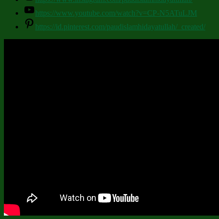
https://www.youtube.com/watch?v=CP-N5ATuLJM
https://id.pinterest.com/paudislamhidayatullah/_created/