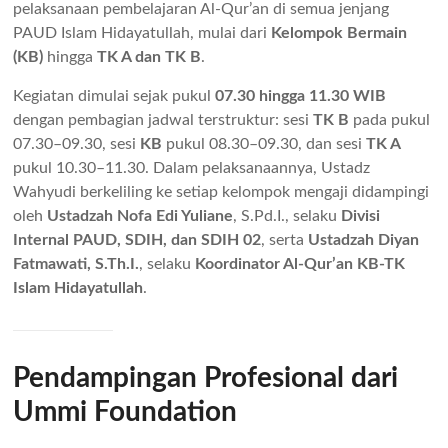
pelaksanaan pembelajaran Al-Qur’an di semua jenjang
PAUD Islam Hidayatullah, mulai dari
Kelompok Bermain
(KB)
hingga
TK A dan TK B
.
Kegiatan dimulai sejak pukul
07.30 hingga 11.30 WIB
dengan pembagian jadwal terstruktur: sesi
TK B
pada pukul
07.30–09.30, sesi
KB
pukul 08.30–09.30, dan sesi
TK A
pukul 10.30–11.30. Dalam pelaksanaannya, Ustadz
Wahyudi berkeliling ke setiap kelompok mengaji didampingi
oleh
Ustadzah Nofa Edi Yuliane
, S.Pd.I., selaku
Divisi
Internal PAUD, SDIH, dan SDIH 02
, serta
Ustadzah Diyan
Fatmawati, S.Th.I.
, selaku
Koordinator Al-Qur’an KB-TK
Islam Hidayatullah
.
Pendampingan Profesional dari
Ummi Foundation