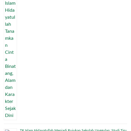
TK Islam Hidayatullah Menjadi Rujukan Sekolah Unggulan: Studi Tiru