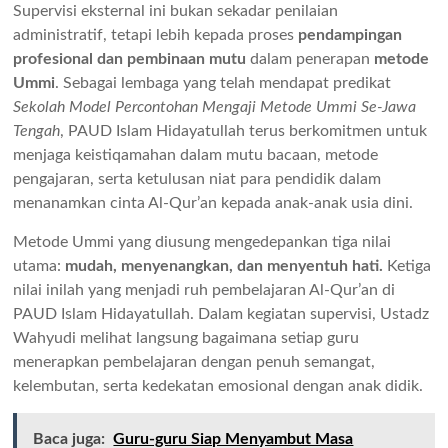
Supervisi eksternal ini bukan sekadar penilaian
administratif, tetapi lebih kepada proses
pendampingan
profesional dan pembinaan mutu
dalam penerapan
metode
Ummi
. Sebagai lembaga yang telah mendapat predikat
Sekolah Model Percontohan Mengaji Metode Ummi Se-Jawa
Tengah
, PAUD Islam Hidayatullah terus berkomitmen untuk
menjaga keistiqamahan dalam mutu bacaan, metode
pengajaran, serta ketulusan niat para pendidik dalam
menanamkan cinta Al-Qur’an kepada anak-anak usia dini.
Metode Ummi yang diusung mengedepankan tiga nilai
utama:
mudah, menyenangkan, dan menyentuh hati.
Ketiga
nilai inilah yang menjadi ruh pembelajaran Al-Qur’an di
PAUD Islam Hidayatullah. Dalam kegiatan supervisi, Ustadz
Wahyudi melihat langsung bagaimana setiap guru
menerapkan pembelajaran dengan penuh semangat,
kelembutan, serta kedekatan emosional dengan anak didik.
Baca juga:
Guru-guru Siap Menyambut Masa