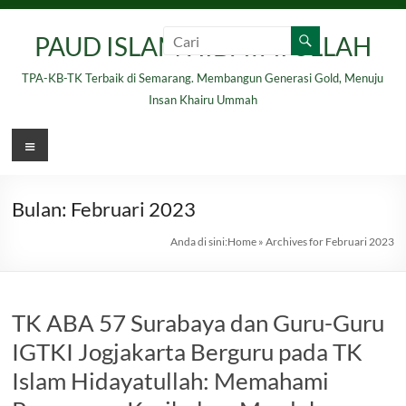
Skip
to
PAUD ISLAM HIDAYATULLAH
content
TPA-KB-TK Terbaik di Semarang. Membangun Generasi Gold, Menuju
Insan Khairu Ummah
Menu
Bulan:
Februari 2023
Anda di sini:
Home
»
Archives for Februari 2023
TK ABA 57 Surabaya dan Guru-Guru
IGTKI Jogjakarta Berguru pada TK
Islam Hidayatullah: Memahami