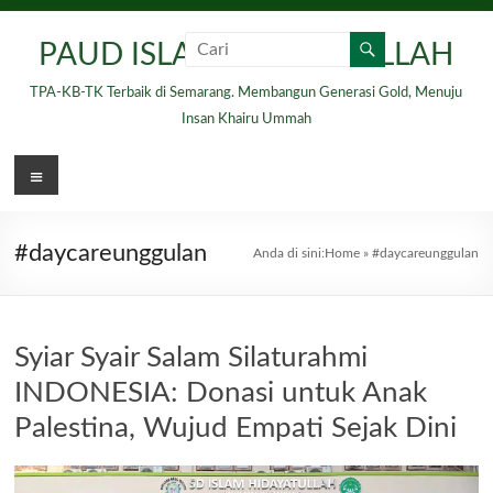
Skip
to
PAUD ISLAM HIDAYATULLAH
content
TPA-KB-TK Terbaik di Semarang. Membangun Generasi Gold, Menuju
Insan Khairu Ummah
Menu
#daycareunggulan
Anda di sini:
Home
»
#daycareunggulan
Syiar Syair Salam Silaturahmi
INDONESIA: Donasi untuk Anak
Palestina, Wujud Empati Sejak Dini