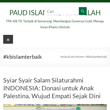
Skip
to
PAUD ISLAM HIDAYATULLAH
content
TPA-KB-TK Terbaik di Semarang. Membangun Generasi Gold, Menuju
Insan Khairu Ummah
Menu
#kbislamterbaik
Anda di sini:
Home
»
#kbislamterbaik
Syiar Syair Salam Silaturahmi
INDONESIA: Donasi untuk Anak
Palestina, Wujud Empati Sejak Dini