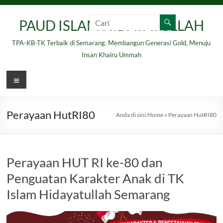
Skip
to
PAUD ISLAM HIDAYATULLAH
content
TPA-KB-TK Terbaik di Semarang. Membangun Generasi Gold, Menuju
Insan Khairu Ummah
Menu
Perayaan HutRI80
Anda di sini:
Home
»
Perayaan HutRI80
Perayaan HUT RI ke-80 dan
Penguatan Karakter Anak di TK
Islam Hidayatullah Semarang