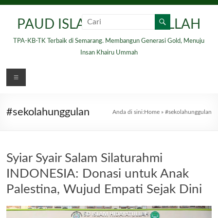
Skip
to
PAUD ISLAM HIDAYATULLAH
content
TPA-KB-TK Terbaik di Semarang. Membangun Generasi Gold, Menuju
Insan Khairu Ummah
Menu
#sekolahunggulan
Anda di sini:
Home
»
#sekolahunggulan
Syiar Syair Salam Silaturahmi
INDONESIA: Donasi untuk Anak
Palestina, Wujud Empati Sejak Dini