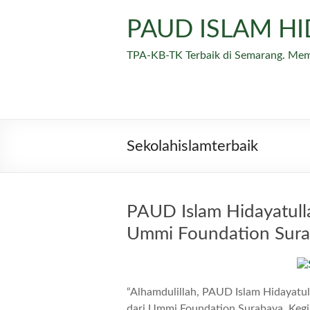
Skip
to
PAUD ISLAM H
content
TPA-KB-TK Terbaik di Semarang. Me
Sekolahislamterbaik
PAUD Islam Hidayatulla
Ummi Foundation Sur
“Alhamdulillah, PAUD Islam Hidayatul
dari Ummi Foundation Surabaya. Kegi