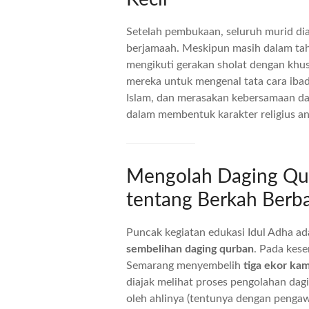
Setelah pembukaan, seluruh murid d
berjamaah. Meskipun masih dalam taha
mengikuti gerakan sholat dengan khu
mereka untuk mengenal tata cara ibad
Islam, dan merasakan kebersamaan dal
dalam membentuk karakter religius a
Mengolah Daging Qur
tentang Berkah Berb
Puncak kegiatan edukasi Idul Adha ad
sembelihan daging qurban
. Pada kes
Semarang menyembelih
tiga ekor ka
diajak melihat proses pengolahan dag
oleh ahlinya (tentunya dengan pengaw