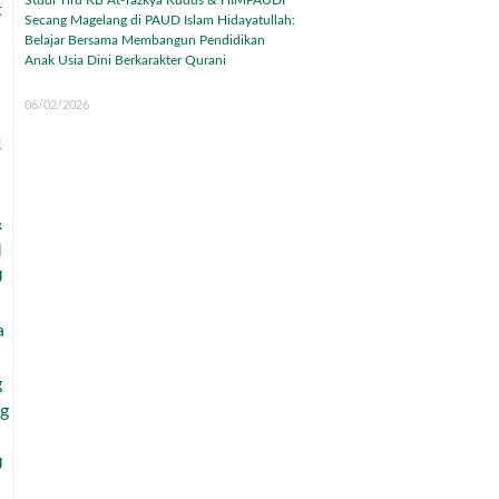
Studi Tiru KB At-Tazkya Kudus & HIMPAUDI
Secang Magelang di PAUD Islam Hidayatullah:
Belajar Bersama Membangun Pendidikan
Anak Usia Dini Berkarakter Qurani
06/02/2026