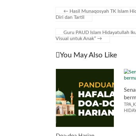
←
Hasil Munaqosyah TK Islam Hid
Diri dan Tartil
Guru PAUD Islam Hidayatullah Ik
Visual untuk Anak”
→
You May Also Like
Sena
berm
TPA_K
HIDA