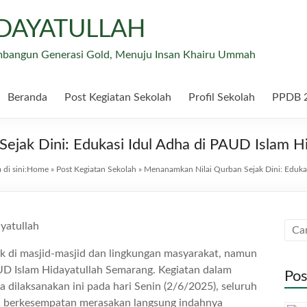
IDAYATULLAH
mbangun Generasi Gold, Menuju Insan Khairu Ummah
Beranda
Post Kegiatan Sekolah
Profil Sekolah
PPDB 
ejak Dini: Edukasi Idul Adha di PAUD Islam H
di sini:
Home
»
Post Kegiatan Sekolah
»
Menanamkan Nilai Qurban Sejak Dini: Edukas
k di masjid-masjid dan lingkungan masyarakat, namun
UD Islam Hidayatullah Semarang. Kegiatan dalam
Pos
 dilaksanakan ini pada hari Senin (2/6/2025), seluruh
TK berkesempatan merasakan langsung indahnya