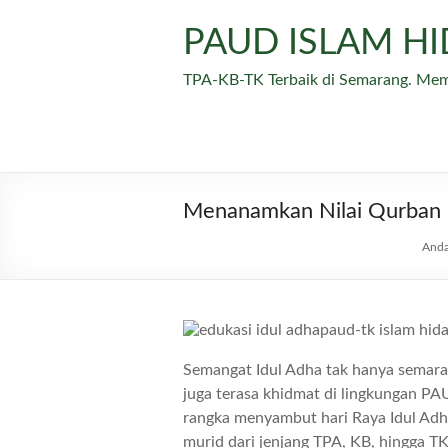
Skip
to
PAUD ISLAM H
content
TPA-KB-TK Terbaik di Semarang. Me
Menanamkan Nilai Qurban S
Anda 
Semangat Idul Adha tak hanya semara
juga terasa khidmat di lingkungan PA
rangka menyambut hari Raya Idul Adha
murid dari jenjang TPA, KB, hingga 