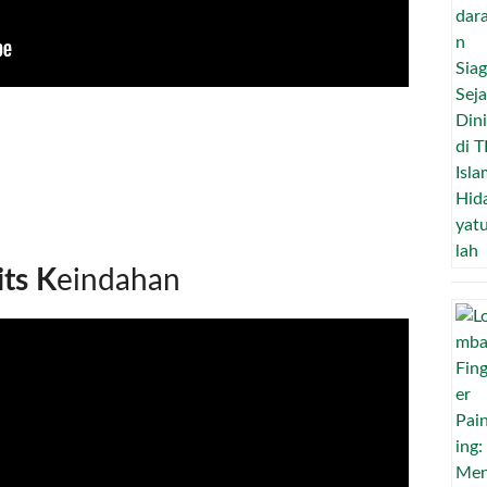
ts K
eindahan