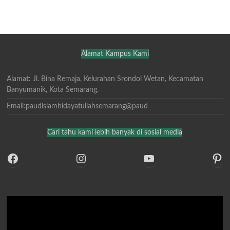
Alamat Kampus Kami
Alamat: Jl. Bina Remaja, Kelurahan Srondol Wetan, Kecamatan
Banyumanik, Kota Semarang.
Email:paudislamhidayatullahsemarang@paud
Cari tahu kami lebih banyak di sosial media
https://www.facebook.com/PAUDIslamHidayatullah?mibextid=ZbWKwL
https://www.instagram.com/
https://www.youtube.com/watch?v=CP-N5ATuLJM
htt