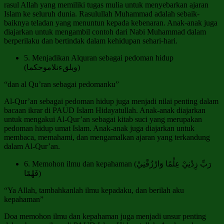
rasul Allah yang memiliki tugas mulia untuk menyebarkan ajaran
Islam ke seluruh dunia. Rasulullah Muhammad adalah sebaik-
baiknya teladan yang menuntun kepada kebenaran. Anak-anak juga
diajarkan untuk mengambil contoh dari Nabi Muhammad dalam
berperilaku dan bertindak dalam kehidupan sehari-hari.
5. Menjadikan Alquran sebagai pedoman hidup
(وبلقءنلاموحكما)
“dan al Qu’ran sebagai pedomanku”
Al-Qur’an sebagai pedoman hidup juga menjadi nilai penting dalam
bacaan ikrar di PAUD Islam Hidayatullah. Anak-anak diajarkan
untuk mengakui Al-Qur’an sebagai kitab suci yang merupakan
pedoman hidup umat Islam. Anak-anak juga diajarkan untuk
membaca, memahami, dan mengamalkan ajaran yang terkandung
dalam Al-Qur’an.
6. Memohon ilmu dan kepahaman (رَبِّ زِدْنِيْ عِلْمًا وَارْزُقْنِيْ
فَهْمًا)
“Ya Allah, tambahkanlah ilmu kepadaku, dan berilah aku
kepahaman”
Doa memohon ilmu dan kepahaman juga menjadi unsur penting