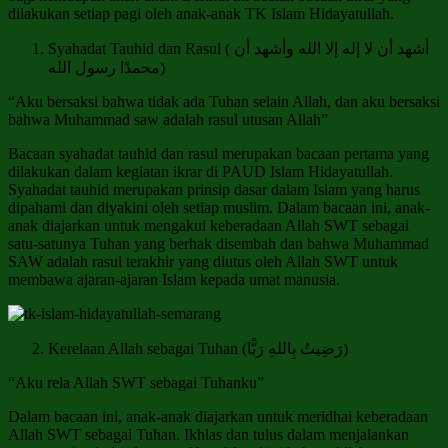
dilakukan setiap pagi oleh anak-anak TK Islam Hidayatullah.
Syahadat Tauhid dan Rasul ( أشهد أن لا إله إلا الله وأشهد أن
محمدًا رسول الله)
“Aku bersaksi bahwa tidak ada Tuhan selain Allah, dan aku bersaksi
bahwa Muhammad saw adalah rasul utusan Allah”
Bacaan syahadat tauhid dan rasul merupakan bacaan pertama yang
dilakukan dalam kegiatan ikrar di PAUD Islam Hidayatullah.
Syahadat tauhid merupakan prinsip dasar dalam Islam yang harus
dipahami dan diyakini oleh setiap muslim. Dalam bacaan ini, anak-
anak diajarkan untuk mengakui keberadaan Allah SWT sebagai
satu-satunya Tuhan yang berhak disembah dan bahwa Muhammad
SAW adalah rasul terakhir yang diutus oleh Allah SWT untuk
membawa ajaran-ajaran Islam kepada umat manusia.
Kerelaan Allah sebagai Tuhan (رَضِيتُ بِاللهِ رَبًّا)
“Aku rela Allah SWT sebagai Tuhanku”
Dalam bacaan ini, anak-anak diajarkan untuk meridhai keberadaan
Allah SWT sebagai Tuhan. Ikhlas dan tulus dalam menjalankan