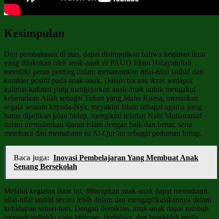
Kesimpulan
Dari pembahasan di atas, dapat disimpulkan bahwa kegiatan ikrar
yang dilakukan oleh anak-anak di PAUD Islam Hidayatullah
memiliki peran penting dalam menanamkan nilai-nilai tauhid dan
karakter positif pada anak-anak. Dalam bacaan ikrar, terdapat
kalimat-kalimat yang mengajarkan anak-anak untuk mengakui
keberadaan Allah sebagai Tuhan yang Maha Kuasa, merelakan
segala sesuatu kepada-Nya, meyakini Islam sebagai agama yang
harus dijadikan jalan hidup, mengikuti teladan Nabi Muhammad
dalam menjalankan ajaran Islam dengan baik dan benar, serta
membaca dan memahami isi Al-Qur’an sebagai pedoman hidup.
Baca juga:
Inovasi Pembelajaran Yang Membuat Anak
Senang Bersekolah
Melalui kegiatan ikrar ini, diharapkan anak-anak dapat memahami
nilai-nilai tauhid secara lebih dalam dan mengaplikasikannya dalam
kehidupan sehari-hari. Dengan demikian, anak-anak dapat tumbuh
menjadi individu yang beriman, bertaqwa, dan berakhlak mulia,