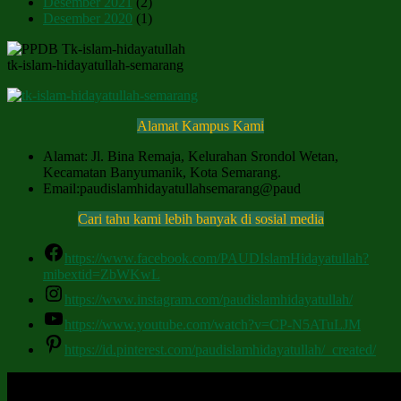
Desember 2021
(2)
Desember 2020
(1)
tk-islam-hidayatullah-semarang
Alamat Kampus Kami
Alamat: Jl. Bina Remaja, Kelurahan Srondol Wetan,
Kecamatan Banyumanik, Kota Semarang.
Email:paudislamhidayatullahsemarang@paud
Cari tahu kami lebih banyak di sosial media
https://www.facebook.com/PAUDIslamHidayatullah?
mibextid=ZbWKwL
https://www.instagram.com/paudislamhidayatullah/
https://www.youtube.com/watch?v=CP-N5ATuLJM
https://id.pinterest.com/paudislamhidayatullah/_created/