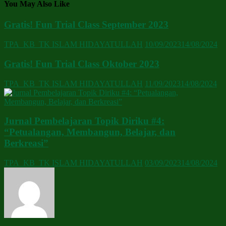
You May Also Like
Gratis! Fun Trial Class September 2023
TPA_KB_TK ISLAM HIDAYATULLAH
10/09/2023
14/08/2024
Gratis! Fun Trial Class Oktober 2023
TPA_KB_TK ISLAM HIDAYATULLAH
11/09/2023
14/08/2024
Jurnal Pembelajaran Topik Diriku #4:
“Petualangan, Membangun, Belajar, dan
Berkreasi”
TPA_KB_TK ISLAM HIDAYATULLAH
03/09/2023
14/08/2024