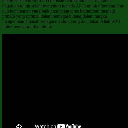
dalam bacaan ikrar di PAUD Islam Hidayatullah. Anak-anak
diajarkan untuk selalu memohon kepada Allah untuk diberikan ilmu
dan kepahaman yang baik agar dapat terus bertumbuh menjadi
pribadi yang optimal dalam berbagai bidang dalam rangka
mengemban amanah sebagai makhuk yang diciptakan Allah SWT
untuk memakmurkan bumi.