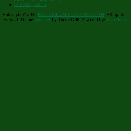
LPI Hidayatullah
Hak Cipta © 2026
PAUD ISLAM HIDAYATULLAH
. All rights
reserved. Theme
Spacious
by ThemeGrill. Powered by:
WordPress
.