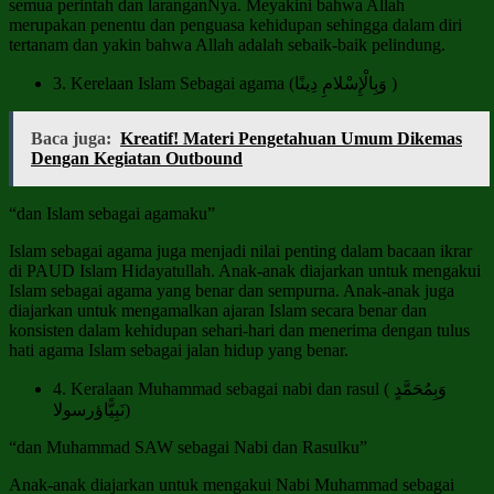
semua perintah dan laranganNya. Meyakini bahwa Allah
merupakan penentu dan penguasa kehidupan sehingga dalam diri
tertanam dan yakin bahwa Allah adalah sebaik-baik pelindung.
3. Kerelaan Islam Sebagai agama (وَبِالْإِسْلامِ دِينًا )
Baca juga:
Kreatif! Materi Pengetahuan Umum Dikemas
Dengan Kegiatan Outbound
“dan Islam sebagai agamaku”
Islam sebagai agama juga menjadi nilai penting dalam bacaan ikrar
di PAUD Islam Hidayatullah. Anak-anak diajarkan untuk mengakui
Islam sebagai agama yang benar dan sempurna. Anak-anak juga
diajarkan untuk mengamalkan ajaran Islam secara benar dan
konsisten dalam kehidupan sehari-hari dan menerima dengan tulus
hati agama Islam sebagai jalan hidup yang benar.
4. Keralaan Muhammad sebagai nabi dan rasul ( وَبِمُحَمَّدٍ
نَبِيًّاؤرسولا)
“dan Muhammad SAW sebagai Nabi dan Rasulku”
Anak-anak diajarkan untuk mengakui Nabi Muhammad sebagai