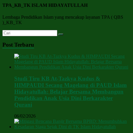
TPA_KB_TK ISLAM HIDAYATULLAH
Lembaga Pendidikan Islam yang mencakup layanan TPA ( QBS
)_KB_TK
Post Terbaru
Studi Tiru KB At-Tazkya Kudus &
HIMPAUDI Secang Magelang di PAUD Islam
Hidayatullah: Belajar Bersama Membangun
Pendidikan Anak Usia Dini Berkarakter
Qurani
06/02/2026