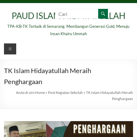
Skip
to
PAUD ISLAM HIDAYATULLAH
content
TPA-KB-TK Terbaik di Semarang. Membangun Generasi Gold, Menuju
Insan Khairu Ummah
Menu
TK Islam Hidayatullah Meraih
Penghargaan
Anda di sini:
Home
»
Post Kegiatan Sekolah
»
TK Islam Hidayatullah Meraih
Penghargaan