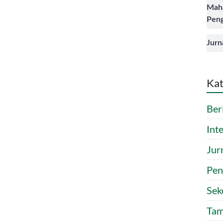
Mah
Peng
Jurn
Kat
Ber
Int
Jur
Pen
Sek
Tam