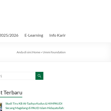
2025/2026
E-Learning
Info Karir
Anda di sini:
Home
»
Ummi foundation
t Terbaru
Studi Tiru KB At-Tazkya Kudus & HIMPAUDI
Secang Magelang di PAUD Islam Hidayatullah: