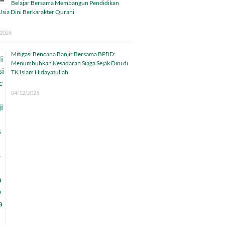
Belajar Bersama Membangun Pendidikan
sia Dini Berkarakter Qurani
/2026
Mitigasi Bencana Banjir Bersama BPBD:
Menumbuhkan Kesadaran Siaga Sejak Dini di
TK Islam Hidayatullah
04/12/2025