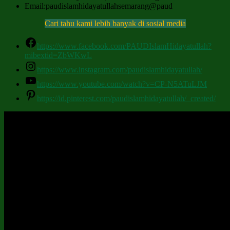
Email:paudislamhidayatullahsemarang@paud
Cari tahu kami lebih banyak di sosial media
https://www.facebook.com/PAUDIslamHidayatullah?
mibextid=ZbWKwL
https://www.instagram.com/paudislamhidayatullah/
https://www.youtube.com/watch?v=CP-N5ATuLJM
https://id.pinterest.com/paudislamhidayatullah/_created/