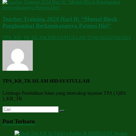
Teacher Training 2024 Hari II: “Mental Block
Penghambat Berkembangnya Potensi Diri”
TPA_KB_TK ISLAM HIDAYATULLAH
27/06/2024
27/06/2024
TPA_KB_TK ISLAM HIDAYATULLAH
Lembaga Pendidikan Islam yang mencakup layanan TPA ( QBS
)_KB_TK
Post Terbaru