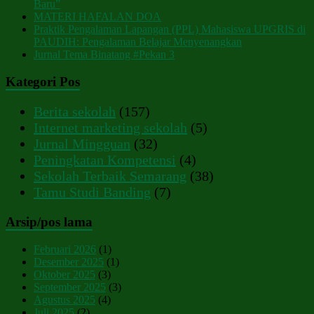
Baru”
MATERI HAFALAN DOA
Praktik Pengalaman Lapangan (PPL) Mahasiswa UPGRIS di
PAUDIH: Pengalaman Belajar Menyenangkan
Jurnal Tema Binatang #Pekan 3
Kategori Pos
Berita sekolah
(157)
Internet marketing sekolah
(5)
Jurnal Mingguan
(32)
Peningkatan Kompetensi
(4)
Sekolah Terbaik Semarang
(38)
Tamu Studi Banding
(7)
Arsip/pos lama
Februari 2026
(1)
Desember 2025
(1)
Oktober 2025
(3)
September 2025
(3)
Agustus 2025
(4)
Juli 2025
(2)