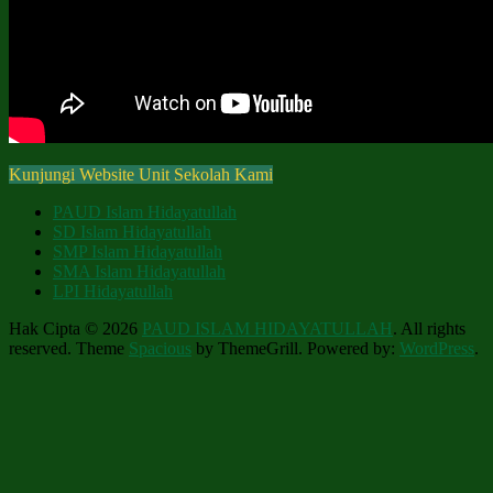
Kunjungi Website Unit Sekolah Kami
PAUD Islam Hidayatullah
SD Islam Hidayatullah
SMP Islam Hidayatullah
SMA Islam Hidayatullah
LPI Hidayatullah
Hak Cipta © 2026
PAUD ISLAM HIDAYATULLAH
. All rights
reserved. Theme
Spacious
by ThemeGrill. Powered by:
WordPress
.