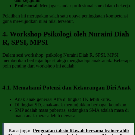
dan kejujuran.
Profesional
: Menjaga standar profesionalisme dalam bekerja.
Pelatihan ini merupakan salah satu upaya peningkatan kompetensi
guna mewujudkan nilai-nilai tersebut.
4. Workshop Psikologi oleh Nuraini Diah
R, SPSI, MPSI
Dalam sesi workshop, psikolog Nuraini Diah R, SPSI, MPSI,
memberikan berbagai tips strategi menghadapi anak-anak. Beberapa
poin penting dari workshop ini adalah:
4.1. Memahami Potensi dan Kekurangan Diri Anak
Anak-anak generasi Alfa di tingkat TK lebih kritis.
Di tingkat SD, anak-anak menunjukkan berbagai keunikan.
SMP adalah masa pubertas, sedangkan SMA adalah masa di
mana anak merasa lebih dewasa.
Baca juga:
Penguatan tahsin tilawah bersama trainer ahli: