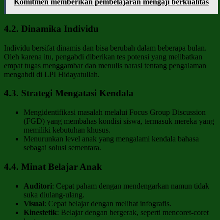
Komitmen memberikan pembelajaran mengaji berkualitas
4.2. Dinamika Individu
Individu bersifat dinamis dan bisa berubah dalam beberapa bulan.
Oleh karena itu, pengabdi diberikan tes potensi yang melibatkan
empat tugas menggambar dan menulis narasi tentang pengalaman
mengabdi di LPI Hidayatullah.
4.3. Strategi Mengatasi Kendala
Mengidentifikasi masalah melalui Focus Group Discussion
(FGD) yang membahas kondisi siswa, termasuk mereka yang
memiliki kebutuhan khusus.
Menurunkan level anak yang mengalami kendala bahasa
sebagai solusi sementara.
4.4. Minat Belajar Anak
Auditori
: Cepat paham dengan mendengarkan namun tidak
suka diulang-ulang.
Visual
: Cepat belajar dengan melihat infografis.
Kinestetik
: Belajar dengan bergerak, seperti mencoret-coret