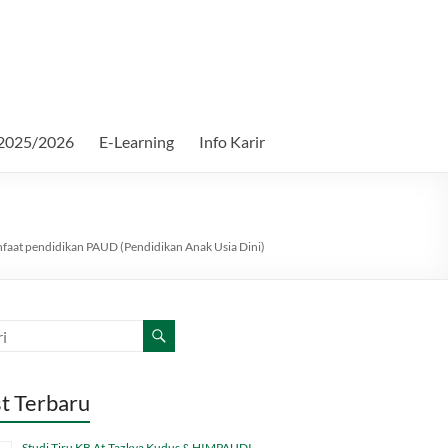
2025/2026
E-Learning
Info Karir
faat pendidikan PAUD (Pendidikan Anak Usia Dini)
t Terbaru
Studi Tiru KB At-Tazkya Kudus & HIMPAUDI