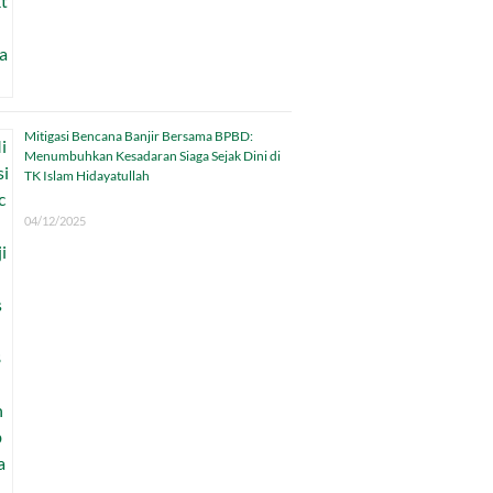
Mitigasi Bencana Banjir Bersama BPBD:
Menumbuhkan Kesadaran Siaga Sejak Dini di
TK Islam Hidayatullah
04/12/2025