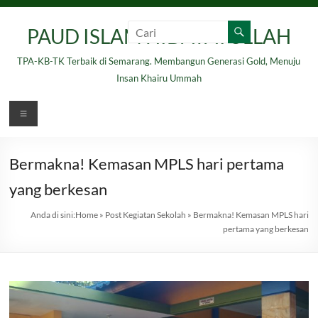
Skip
to
PAUD ISLAM HIDAYATULLAH
content
TPA-KB-TK Terbaik di Semarang. Membangun Generasi Gold, Menuju
Insan Khairu Ummah
Menu
Bermakna! Kemasan MPLS hari pertama
yang berkesan
Anda di sini:
Home
»
Post Kegiatan Sekolah
»
Bermakna! Kemasan MPLS hari
pertama yang berkesan