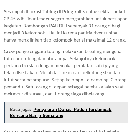
Sesampai di lokasi Tubing di Pring kali Kuning sekitar pukul
09.45 wib. Tour leader segera mengarahkan untuk persiapan
kegiatan. Rombongan PAUDIH sebanyak 31 orang dibagi
menjadi 3 kelompok . Hal ini karena panitia river tubing
hanya mengijinkan tiap kelompok berisi maksimal 12 orang.
Crew penyelenggara tubing melakukan breafing mengenai
tata cara tubing dan aturannya. Selanjutnya kelompok
pertama bersiap dengan memakai peralatan safety yang
telah disediakan. Mulai dari helm dan pelindung siku dan
lutut serta pelampung. Setiap kelompok didampingi 2 orang
pemandu. Satu orang di depan sebagai pembuka jalan saat
meluncur di sungai, dan 1 orang siaga dibelakang.
Baca juga:
Penyaluran Donasi Peduli Terdampak
Bencana Banjir Semarang
Arus sungai cukup kencang dan juga terdapat batu-batu