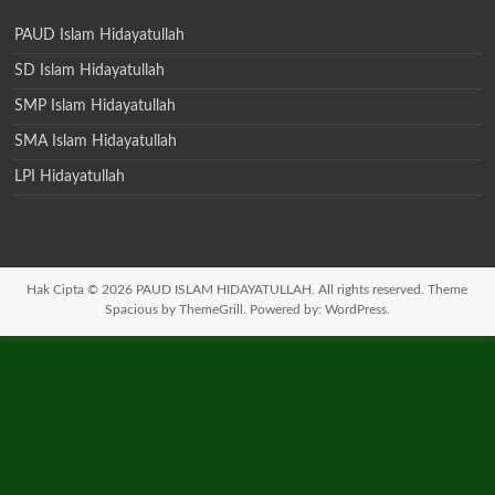
PAUD Islam Hidayatullah
SD Islam Hidayatullah
SMP Islam Hidayatullah
SMA Islam Hidayatullah
LPI Hidayatullah
Hak Cipta © 2026
PAUD ISLAM HIDAYATULLAH
. All rights reserved. Theme
Spacious
by ThemeGrill. Powered by:
WordPress
.