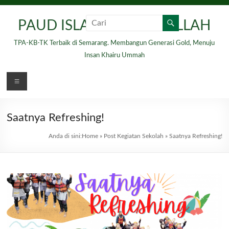
Skip
to
PAUD ISLAM HIDAYATULLAH
content
TPA-KB-TK Terbaik di Semarang. Membangun Generasi Gold, Menuju
Insan Khairu Ummah
Menu
Saatnya Refreshing!
Anda di sini:
Home
»
Post Kegiatan Sekolah
»
Saatnya Refreshing!