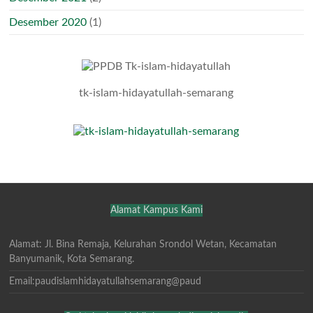
Desember 2020
(1)
tk-islam-hidayatullah-semarang
Alamat Kampus Kami
Alamat: Jl. Bina Remaja, Kelurahan Srondol Wetan, Kecamatan
Banyumanik, Kota Semarang.
Email:paudislamhidayatullahsemarang@paud