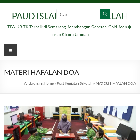
Skip
to
PAUD ISLAM HIDAYATULLAH
content
TPA-KB-TK Terbaik di Semarang. Membangun Generasi Gold, Menuju
Insan Khairu Ummah
Menu
MATERI HAFALAN DOA
Anda di sini:
Home
»
Post Kegiatan Sekolah
»
MATERI HAFALAN DOA