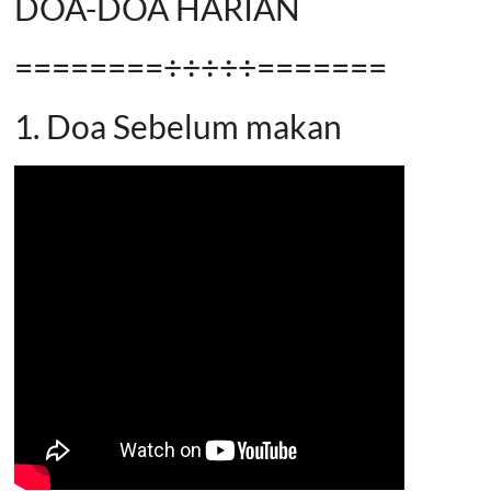
DOA-DOA HARIAN
========÷÷÷÷÷=======
1. Doa Sebelum makan