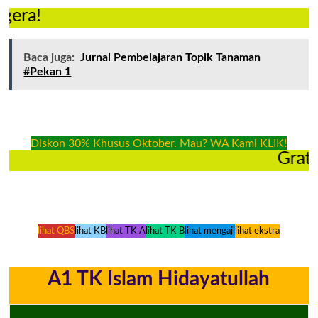
Baca juga:
Jurnal Pembelajaran Topik Tanaman
#Pekan 1
Diskon 30% Khusus Oktober. Mau? WA Kami KLIK!
Gratis Trial 
lihat QBS
lihat KB
lihat TK A
lihat TK B
lihat mengaji
lihat ekstra
A1 TK Islam Hidayatullah