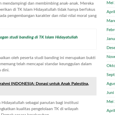
Mei
am mendampingi dan membimbing anak-anak. Mereka
rikan di TK Islam Hidayatullah tidak hanya berfokus
Apri
pada pengembangan karakter dan nilai-nilai moral yang
Mar
Febr
ogan studi banding di TK Islam Hidayatullah
Janu
Des
Nov
ikan oleh peserta studi banding ini merupakan bukti
h memang telah mencapai standar keunggulan dalam
Okto
 dini.
Sep
Agus
turahmi INDONESIA: Donasi untuk Anak Palestina,
Juni
Mei
 Hidayatullah sebagai panutan bagi institusi
gkatkan kualitas pengelolaan TK di wilayah
Apri