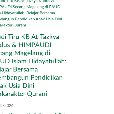
udi Tiru KB At-Tazkya
dus & HIMPAUDI
cang Magelang di
UD Islam Hidayatullah:
lajar Bersama
mbangun Pendidikan
ak Usia Dini
rkarakter Qurani
02/2026