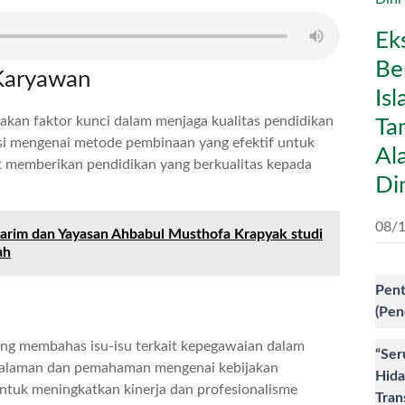
Ek
Be
Karyawan
Is
an faktor kunci dalam menjaga kualitas pendidikan
Ta
usi mengenai metode pembinaan yang efektif untuk
Al
 memberikan pendidikan yang berkualitas kepada
Di
08/
Karim dan Yayasan Ahbabul Musthofa Krapyak studi
ah
Pent
(Pen
nding membahas isu-isu terkait kepegawaian dalam
“Ser
galaman dan pemahaman mengenai kebijakan
Hida
ntuk meningkatkan kinerja dan profesionalisme
Tran