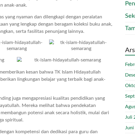
Pen
n anak-anak.
Sek
las yang nyaman dan dilengkapi dengan peralatan
aan yang lengkap dengan beragam koleksi buku anak,
Tam
kan, serta fasilitas penunjang lainnya.
Ars
Febr
i memberikan kesan bahwa TK Islam Hidayatullah
Des
rikan lingkungan belajar yang terbaik bagi anak-
Okto
Sep
anding juga mengapresiasi kualitas pendidikan yang
idayatullah. Mereka melihat bahwa pendekatan
Agus
embangun potensi anak secara holistik, mulai dari
Juli
a spiritual.
Juni
n dengan kompetensi dan dedikasi para guru dan