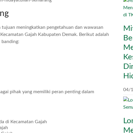
ing
Mi
an tujuan meningkatkan pengetahuan dan wawasan
 Kecamatan Gajah Kabupaten Demak. Berikut adalah
Be
 banding:
Me
Ke
Di
Hi
04/
rbagai pihak yang memiliki peran penting dalam
Lo
ada di Kecamatan Gajah
ajah
Me